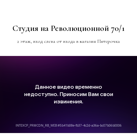
Студия на Революционной 70/1
2 этаж, вход слева от входа в магазин Пятерочка